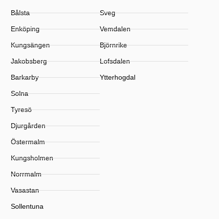
Bålsta
Sveg
Enköping
Vemdalen
Kungsängen
Björnrike
Jakobsberg
Lofsdalen
Barkarby
Ytterhogdal
Solna
Tyresö
Djurgården
Östermalm
Kungsholmen
Norrmalm
Vasastan
Sollentuna