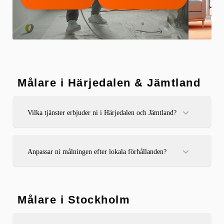
Målare i Härjedalen & Jämtland
Vilka tjänster erbjuder ni i Härjedalen och Jämtland?
Fasadmålning, invändig målning, tapetsering och
fönsterrenovering i stugor, hus och mindre fastigheter runt
Sveg, Vemdalen, Björnrike, Klövsjö, Funäsdalen, Lofsdalen
Anpassar ni målningen efter lokala förhållanden?
och Ytterhogdal.
Ja, vi anpassar våra målartjänster efter klimat och
förutsättningar i Härjedalen och Jämtland för bästa
hållbarhet.
Målare i Stockholm