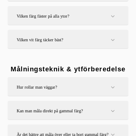
5 liter täcker cirka 40–50 m² med ett lager beroende på
färgtyp och underlag.
Vilken färg fäster på alla ytor?
Multifärg eller häftgrund fäster på de flesta ytor, även glas
och metall, men ytan ska ändå rengöras noga först.
Vilken vit färg täcker bäst?
Helmatta färger med hög pigmenthalt täcker bäst, t.ex. NCS
S 0500-N eller motsvarande från kvalitetsmärken.
Målningsteknik & ytförberedelse
Hur rollar man väggar?
Använd en roller i W- eller M-mönster för att fördela färgen
jämnt och undvika ränder. Rolla alltid vått i vått.
Kan man måla direkt på gammal färg?
Ja, om ytan är ren och fast. Ibland behövs grundmålning för
bästa vidhäftning.
Är det bättre att måla över eller ta bort gammal färg?