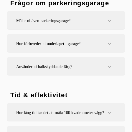
Frågor om parkeringsgarage
Målar ni även parkeringsgarage?
Ja, vi målar tak, väggar, pelare och golv i parkeringsgarage
med färg som tål slitage, fukt och smutsig miljö.
Hur förbereder ni underlaget i garage?
Vi rengör ytorna grundligt, slipar vid behov och grundmålar
för bästa vidhäftning och slitstyrka innan slutmålning.
Använder ni halkskyddande färg?
Ja, vi använder specialfärger med halkskydd för att öka
säkerheten i parkeringsmiljöer.
Tid & effektivitet
Hur lång tid tar det att måla 100 kvadratmeter vägg?
Cirka 1–2 arbetsdagar beroende på yta, antal lager och om
förarbete behövs.