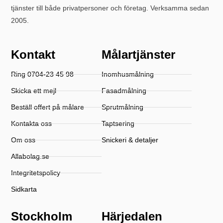
tjänster till både privatpersoner och företag. Verksamma sedan
2005.
Kontakt
Målartjänster
Ring 0704-23 45 98
Inomhusmålning
Skicka ett mejl
Fasadmålning
Beställ offert på målare
Sprutmålning
Kontakta oss
Taptsering
Om oss
Snickeri & detaljer
Allabolag.se
Integritetspolicy
Sidkarta
Stockholm
Härjedalen