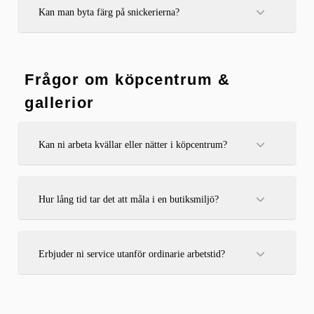
Kan man byta färg på snickerierna?
Absolut, vi kan byta färg helt eller matcha med annan
inredning. Vi rådgör gärna om färgval och finish.
Frågor om köpcentrum &
gallerior
Kan ni arbeta kvällar eller nätter i köpcentrum?
Ja, vi kan utföra arbeten på kvällar, nätter eller helger för att
inte störa verksamheten i butiker eller gallerior.
Hur lång tid tar det att måla i en butiksmiljö?
Tiden varierar beroende på yta och tillgänglighet, men vi
jobbar snabbt och effektivt utan att kompromissa med
kvalitet.
Erbjuder ni service utanför ordinarie arbetstid?
Ja, vi är flexibla och kan planera arbetet efter era behov för
att inte påverka den dagliga driften.