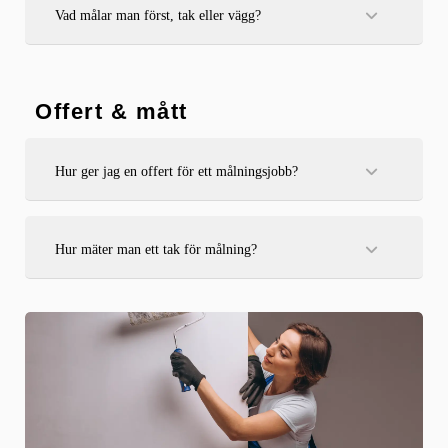
Vad målar man först, tak eller vägg?
Tak målas alltid först, därefter väggar och sist snickerier.
Offert & mått
Hur ger jag en offert för ett målningsjobb?
Ange antal kvadratmeter, typ av ytor, eventuellt förarbete,
färgtyp och antal strykningar. Specificera också om ROT-
avdrag gäller.
Hur mäter man ett tak för målning?
Mät längden och bredden på rummet och multiplicera – ex. 4
x 5 meter = 20 m² takyta.