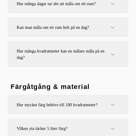
Hur många dagar tar det att måla om ett rum?
1–3 dagar är vanligt beroende på torktid, antal strykningar
och storlek.
Kan man måla om ett rum helt på en dag?
Ja, om underlaget är bra och färgen torkar snabbt. Ett lager
kan räcka i vissa fall, men två lager rekommenderas.
Hur många kvadratmeter kan en målare måla på en
dag?
En målare hinner normalt 40–80 m² per dag beroende på typ
av jobb och om det krävs förarbete.
Färgåtgång & material
Hur mycket färg behövs till 100 kvadratmeter?
Räkna med cirka 10–15 liter färg per lager beroende på ytan
och färgens täckförmåga.
Vilken yta täcker 5 liter färg?