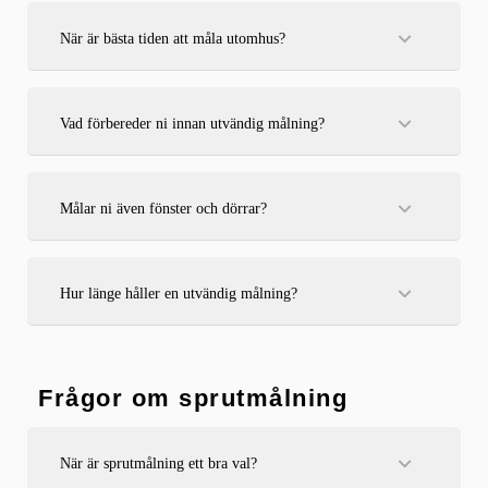
När är bästa tiden att måla utomhus?
Bästa tiden är från vår till tidig höst, när vädret är torrt och
temperaturen stabil. Vi målar aldrig vid hög luftfuktighet
eller risk för regn.
Vad förbereder ni innan utvändig målning?
Vi rengör fasaden, skrapar bort lös färg, lagar skador,
grundmålar vid behov och säkerställer att underlaget är torrt
och redo.
Målar ni även fönster och dörrar?
Ja, vi målar fönster, dörrar och andra detaljer med rätt
färgtyp och noggrannhet.
Hur länge håller en utvändig målning?
En väl utförd utvändig målning håller normalt i 8–12 år
beroende på underlag, färg och väder.
Frågor om sprutmålning
När är sprutmålning ett bra val?