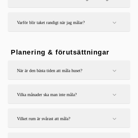
Det beror på skick – är färgen lös eller sprucken bör den tas
bort. Annars går det ofta att måla över.
Varför blir taket randigt när jag målar?
Randigt tak beror ofta på att färgen inte rollats vått i vått
eller att belysningen avslöjar ojämnheter.
Planering & förutsättningar
När är den bästa tiden att måla huset?
Vår till tidig höst är bäst, med torrt och stabilt väder.
Vilka månader ska man inte måla?
Undvik målning i kallt väder (under +5°C) samt vid regn
och hög luftfuktighet, särskilt under sen höst och vinter.
Vilket rum är svårast att måla?
Badrum och kök är ofta svårast på grund av ventilation, fukt
och många detaljer som kräver precision.