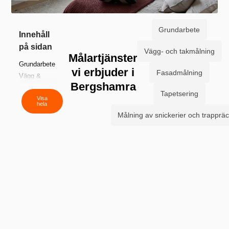
Grundarbete
Innehåll
på sidan
Vägg- och takmålning
Målartjänster
Grundarbete
vi erbjuder i
Fasadmålning
Vägg &
Bergshamra
takmålning
Tapetsering
Fasadmålning
Visa
hela
Tapetsering
Målning av snickerier och trapprä
Snickerier &
trappräcken
Vi målar där
du finns
Så här gör
du – Måla
väggar steg
för steg
Vanliga
frågor
Mer