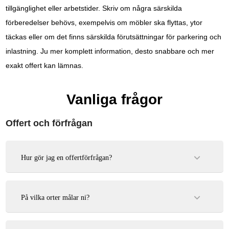
tillgänglighet eller arbetstider. Skriv om några särskilda
förberedelser behövs, exempelvis om möbler ska flyttas, ytor
täckas eller om det finns särskilda förutsättningar för parkering och
inlastning. Ju mer komplett information, desto snabbare och mer
exakt offert kan lämnas.
Vanliga frågor
Offert och förfrågan
Hur gör jag en offertförfrågan?
Du kan enkelt skicka in din förfrågan via vårt kontaktformulär,
mejla oss eller ringa direkt. Vi återkommer snabbt med en
kostnadsfri offert.
På vilka orter målar ni?
Vi målar på orter i Stockholm och Härjedalen. Orter som Bålsta,
Enköping, Sollentuna, Järfälla, Centrala Stockholm, Södermalm,