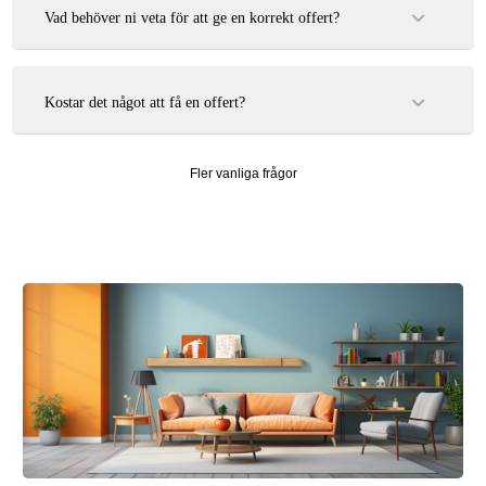
Djurgården, Gärdet m.fl.
Vad behöver ni veta för att ge en korrekt offert?
Vi behöver veta vilka ytor som ska målas, om det gäller inomhus
eller utomhus, samt ungefärlig storlek och nuvarande skick.
Bilder underlättar också.
Kostar det något att få en offert?
Nej, alla våra offerter är helt kostnadsfria och utan förbindelser.
Fler vanliga frågor