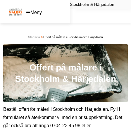
Hoppa
 Hallgrens Måleri i Stockholm & Härjedalen D
till
Meny
innehåll
Startsida
➤
Offert på målare i Stockholm och Härjedalen
Offert på målare i
Stockholm & Härjedalen
Beställ offert för måleri i Stockholm och Härjedalen. Fyll i
formuläret så återkommer vi med en prisuppskattning. Det
går också bra att ringa
0704-23 45 98
eller