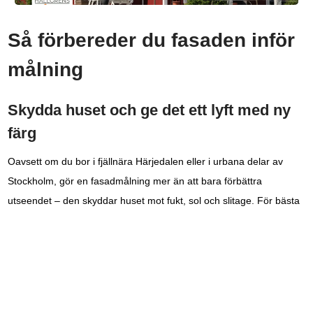
Så förbereder du fasaden inför
målning
Skydda huset och ge det ett lyft med ny
färg
Oavsett om du bor i fjällnära Härjedalen eller i urbana delar av
Stockholm, gör en fasadmålning mer än att bara förbättra
utseendet – den skyddar huset mot fukt, sol och slitage. För bästa
resultat är det viktigt att grunden är rätt från början. Här går vi
igenom vad du bör tänka på innan penseln sätts i färgburken.
Väder, skydd och planering
Välj en period med torrt, milt väder – undvik att måla när det är för