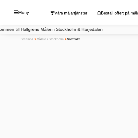
Hoppa
Meny
till
Våra målartjänster
Beställ offert på mål
innehåll
lgrens Måleri i Stockholm & Härjedalen Du nå
Startsida
➤
Målare i Stockholm
➤
Norrmalm