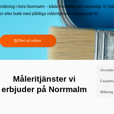
r målning i hela Norrmalm – både invändigt och utvändigt. Vi hjä
or eller butik med pålitliga måleritjänster anpassade för
Offert på målare
Grundar
Måleritjänster vi
Fasadmå
erbjuder på Norrmalm
Målning 