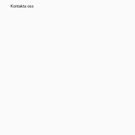
Så här gör du – Måla väggar steg för
steg
Kontakta oss
Vanliga frågor
Mer information om målning och
underhåll