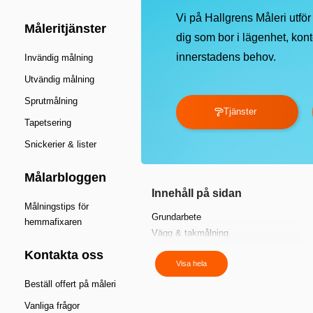
Vi på Hallgrens Måleri utfö
Måleritjänster
dig som bor i lägenhet, kont
innerstadens behov.
Invändig målning
Utvändig målning
Sprutmålning
Tjänster
Tapetsering
Snickerier & lister
Målarbloggen
Innehåll på sidan
Målningstips för
Grundarbete
hemmafixaren
Vägg & takmålning
Fasadmålning
Kontakta oss
Visa hela
Tapetsering
Snickerier & trappräcken
Beställ offert på måleri
Vi målar där du finns
Vanliga frågor