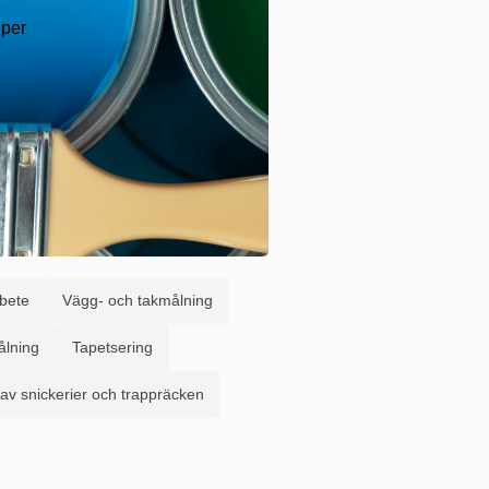
lper
bete
Vägg- och takmålning
lning
Tapetsering
av snickerier och trappräcken