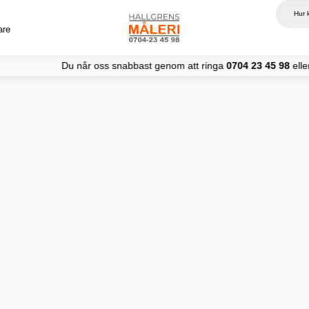
are
r oss snabbast genom att ringa
0704 23 45 98
eller
inf