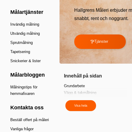
Hallgrens Måleri erbjuder må
Målartjänster
snabbt, rent och noggrant.
Invändig målning
Utvändig målning
Tjänster
Sprutmålning
Tapetsering
Snickerier & lister
Målarbloggen
Innehåll på sidan
Grundarbete
Målningstips för
Vägg & takmålning
hemmafixaren
Fasadmålning
Visa hela
Tapetsering
Kontakta oss
Snickerier & trappräcken
Vi målar där du finns
Beställ offert på måleri
Så här gör du – Måla väggar steg för
Vanliga frågor