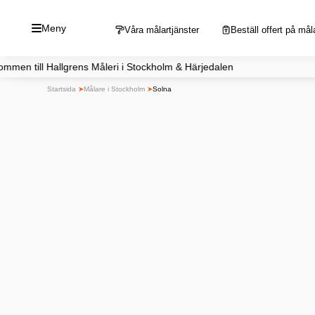
Hoppa
Meny
till
Våra målartjänster
Beställ offert på mål
innehåll
grens Måleri i Stockholm & Härjedalen Du når
Startsida
➤
Målare i Stockholm
➤
Solna