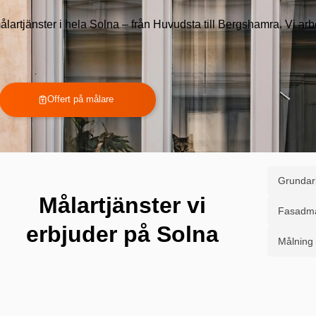
lartjänster i hela Solna – från Huvudsta till Bergshamra. Vi arb
Offert på målare
Grundar
Målartjänster vi
Fasadmå
erbjuder på Solna
Målning 