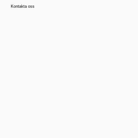
steg
Kontakta oss
Vanliga frågor
Mer information om målning och
underhåll