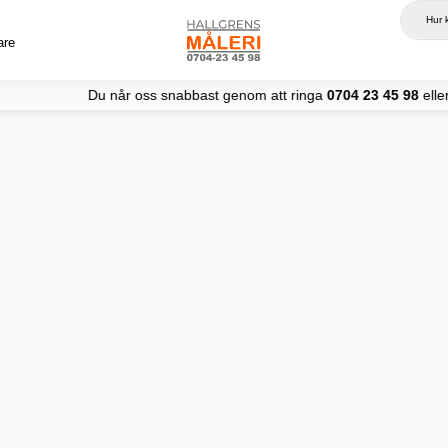
are
 oss snabbast genom att ringa
0704 23 45 98
eller
inf