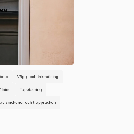
etar
bete
Vägg- och takmålning
lning
Tapetsering
av snickerier och trappräcken