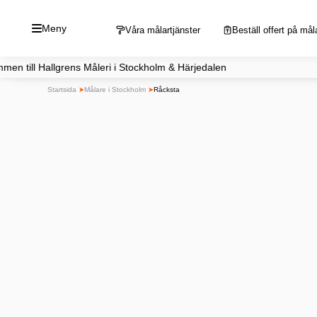
Hoppa
Meny
till
Våra målartjänster
Beställ offert på mål
innehåll
rens Måleri i Stockholm & Härjedalen Du når 
Startsida
➤
Målare i Stockholm
➤
Råcksta