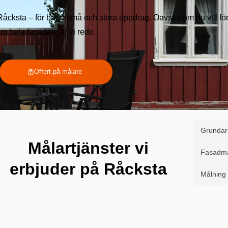
 Råcksta – för både små och stora uppdrag. Oavsett om du vill fö
 hela fasaden, är vi redo.
Offert på målare
Grundar
Målartjänster vi
Fasadmå
erbjuder på Råcksta
Målning 