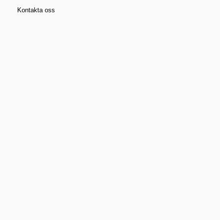
steg
Kontakta oss
Vanliga frågor
Mer information om målning och
underhåll