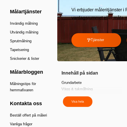
Vi erbjuder måleritjänster i
Målartjänster
vardagsrummet eller måla om
Invändig målning
Utvändig målning
Tjänster
Sprutmålning
Tapetsering
Snickerier & lister
Målarbloggen
Innehåll på sidan
Grundarbete
Målningstips för
Vägg & takmålning
hemmafixaren
Fasadmålning
Visa hela
Tapetsering
Kontakta oss
Snickerier & trappräcken
Vi målar där du finns
Beställ offert på måleri
Så här gör du – Måla väggar steg för
Vanliga frågor