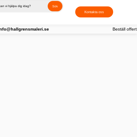
Sök
Kontakta oss
hallgrensmaleri.se
Beställ offert på 