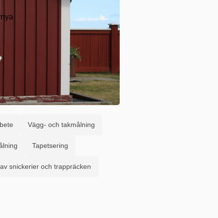
rnya
bete
Vägg- och takmålning
lning
Tapetsering
av snickerier och trappräcken