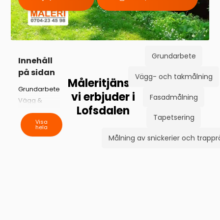
Grundarbete
Innehåll
på sidan
Vägg- och takmålning
Måleritjänster
Grundarbete
vi erbjuder i
Fasadmålning
Vägg &
Lofsdalen
takmålning
Tapetsering
Fasadmålning
Visa
hela
Tapetsering
Målning av snickerier och trapp
Snickerier &
trappräcken
Vi är en
målerifirma
med lokal
närvaro i
Lofsdalen &
Härjedalen