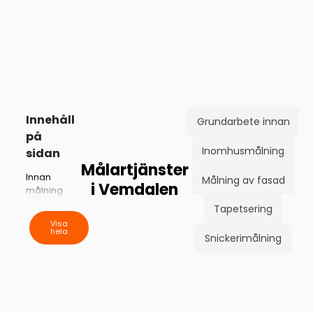
Innehåll
Grundarbete innan
på
Inomhusmålning
sidan
Målartjänster
Innan
Målning av fasad
i Vemdalen
målning
Inomhus-
Tapetsering
målning
Visa
hela
Måla
Snickerimålning
fasad
Hänga
tapet
Snickeri-
målning