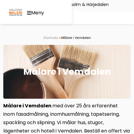
Hoppa
grens Måleri i Stockholm & Härjedalen Du 
Meny
till
innehåll
Startsida
➤
Målare i Vemdalen
Målare i Vemdalen
Målare i Vemdalen
med över 25 års erfarenhet
inom fasadmålning, inomhusmålning, tapetsering,
spackling och slipning. Vi målar hus, stugor,
lägenheter och hotell i Vemdalen. Beställ en offert via