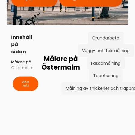
Innehåll
Grundarbete
på
Vägg- och takmålning
sidan
Målare på
Målare på
Fasadmålning
Östermalm
Östermalm
Förarbete
Tapetsering
Vägg &
Visa
hela
takmålning
Målning av snickerier och trappr
Fasadmålning
Tapetsering
Snickerier
&
trappräcken
Målare på
Östermalm