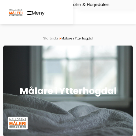
Hoppa
rens Måleri i Stockholm & Härjedalen Du n
Meny
till
innehåll
Startsida
➤
Målare i Ytterhogdal
Målare i Ytterhogdal