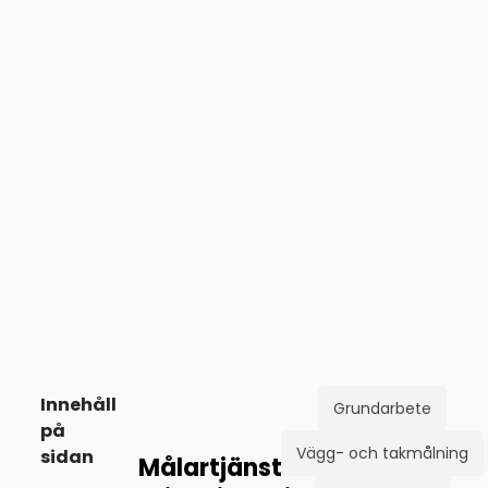
Innehåll
Grundarbete
på
Vägg- och takmålning
sidan
Målartjänster